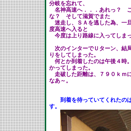
分岐を忘れて、
名神高速へ．．．あれっ？ こ
な？ そして滋賀でまた
迷走し、ＳＡを逃した為、一旦
度高速へ入ると
今度は上り路線に入ってしま
次のインターでＵターン、結局
りをしてしまった。
何とか到着したのは午後４時。
かってしまった。
走破した距離は、７９０ｋｍに
なあ～。
到着を待っていてくれたのは
す。