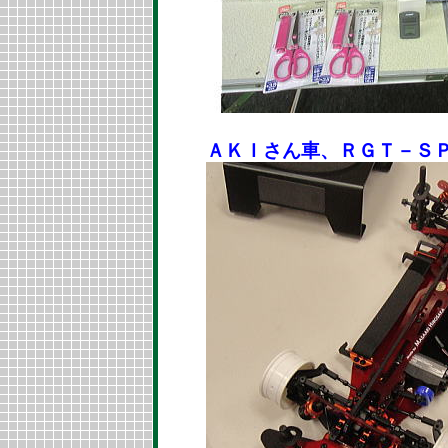
ＡＫＩさん車、ＲＧＴ－Ｓ